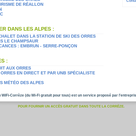
Conta
URISME DE RÉALLON
N
AC
ER DANS LES ALPES :
CHALET DANS LA STATION DE SKI DES ORRES
NS LE CHAMPSAUR
CANCES : EMBRUN - SERRE-PONÇON
S :
UIT AUX ORRES
 ORRES EN DIRECT ET PAR UNB SPÉCIALISTE
NS MÉTÉO DES ALPES
 WiFi-Corrèze (du Wi-Fi gratuit pour tous) est un service proposé par l'entrepri
POUR FOURNIR UN ACCÈS GRATUIT DANS TOUTE LA CORRÈZE.