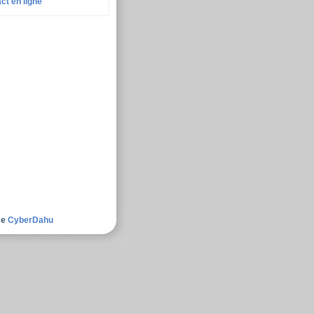
ct en ligne
se
CyberDahu