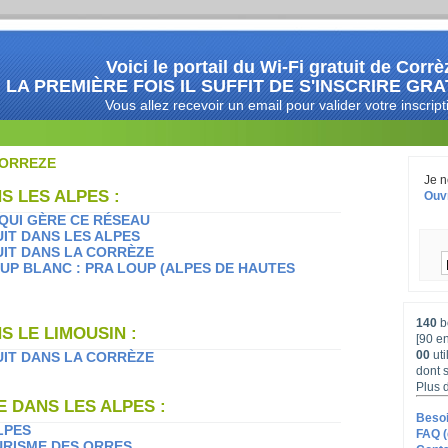
Voici le portail du Wi-Fi gratuit de Corrè
LA PREMIÈRE FOIS IL SUFFIT DE S'INSCRIRE GRA
Vous allez recevoir un email pour valider votre inscript
CORREZE
Je n
NS LES ALPES :
Ouvr
 QUI GÈRE CE RÉSEAU
UIT DANS LES ALPES
UIT DANS LA CORRÈZE
OUP BLANC : PRA LOUP (ALPES DE HAUTES
140
b
NS LE LIMOUSIN :
[90 e
00
uti
UIT DANS LA CORRÈZE
dont
Plus 
 DANS LES ALPES :
Besoin
LPES
FAQ (
URISME DES ORRES