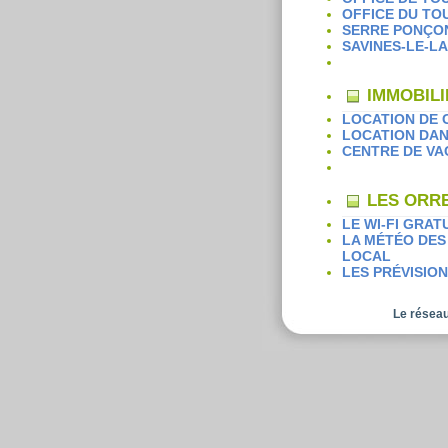
OFFICE DU TO
SERRE PONÇO
SAVINES-LE-L
IMMOBILI
LOCATION DE 
LOCATION DA
CENTRE DE VA
LES ORRE
LE WI-FI GRAT
LA MÉTÉO DES
LOCAL
LES PRÉVISIO
Le réseau