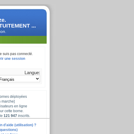
ze.
TUITEMENT ...
ion.
e suis pas connecté.
ir une session
Langue:
ornes déployées
n marche]
lisateurs en ligne
sur cette borne.
de
121 947
inscrits.
 d'aide (utilisation) ?
questions)