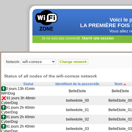
Voici le 
LA PREMIÈRE FOIS 
Vous allez r
Je ne suis pas connecté.
Ouvrir une session
Network:
Status of all nodes of the wifi-correze network
Statut
Identifiant de la passerelle
Nom
0 jours 13h 41min
BelleEtoile
BelleEtoile
WiFiDog
91 jours 3h 48min
belleetoile_00
BelleEtoile_00
CyberDog
91 jours 2h 40min
belleetoile_01
BelleEtoile_01
CyberDog
91 jours 2h 40min
belleetoile_02
BelleEtoile_02
CyberDog
91 jours 2h 40min
belleetoile_03
BelleEtoile_03
CyberDog