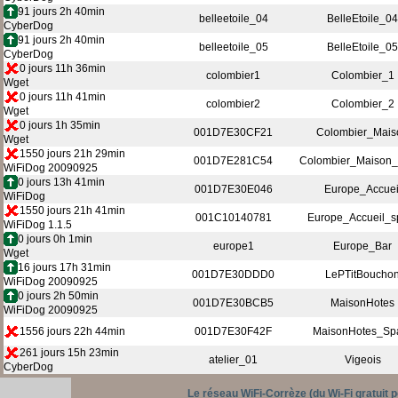
91 jours 2h 40min
belleetoile_04
BelleEtoile_04
CyberDog
91 jours 2h 40min
belleetoile_05
BelleEtoile_05
CyberDog
0 jours 11h 36min
colombier1
Colombier_1
Wget
0 jours 11h 41min
colombier2
Colombier_2
Wget
0 jours 1h 35min
001D7E30CF21
Colombier_Mais
Wget
1550 jours 21h 29min
001D7E281C54
Colombier_Maison_
WiFiDog 20090925
0 jours 13h 41min
001D7E30E046
Europe_Accuei
WiFiDog
1550 jours 21h 41min
001C10140781
Europe_Accueil_s
WiFiDog 1.1.5
0 jours 0h 1min
europe1
Europe_Bar
Wget
16 jours 17h 31min
001D7E30DDD0
LePTitBoucho
WiFiDog 20090925
0 jours 2h 50min
001D7E30BCB5
MaisonHotes
WiFiDog 20090925
1556 jours 22h 44min
001D7E30F42F
MaisonHotes_Sp
261 jours 15h 23min
atelier_01
Vigeois
CyberDog
Le réseau WiFi-Corrèze (du Wi-Fi gratuit 